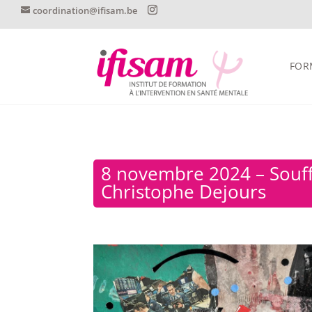
coordination@ifisam.be
FOR
8 novembre 2024 – Souff
Christophe Dejours