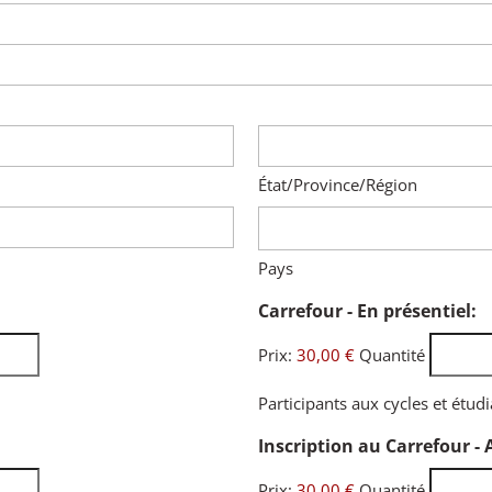
État/Province/Région
Pays
Q
Carrefour - En présentiel:
Prix:
30,00 €
Quantité
Participants aux cycles et étud
antité
Inscription au Carrefour - 
Prix:
30,00 €
Quantité