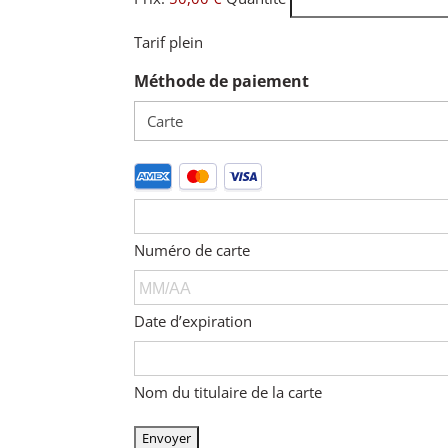
Tarif plein
Méthode de paiement
Cartes
bancaires
prises
en
Numéro de carte
charge :
American
Express,
Date d’expiration
MasterCard,
Visa
Nom du titulaire de la carte