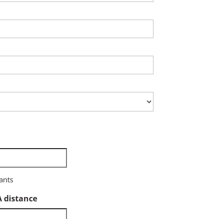
uantité
iants
Quantité
A distance