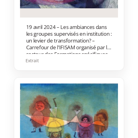
19 avril 2024 – Les ambiances dans
les groupes supervisés en institution :
un levier de transformation? –
Carrefour de l’IFISAM organisé par le
secteur des Formations spécifiques
et supervisions – Intervenant:
Extrait
Christophe Bittolo