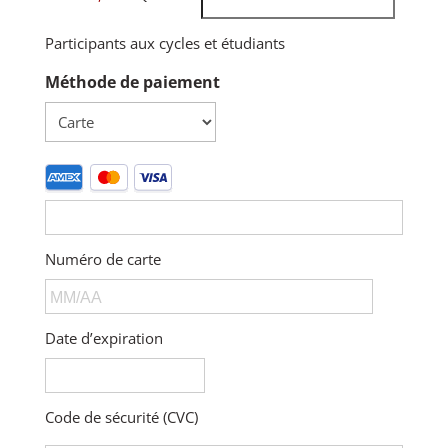
Participants aux cycles et étudiants
Méthode de paiement
Cartes
bancaires
prises
en
Numéro de carte
charge :
American
Express,
MasterCard,
Date d’expiration
Visa
Code de sécurité (CVC)