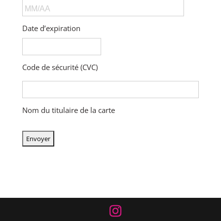
American
Express,
MasterCard,
Date d’expiration
Visa
Code de sécurité (CVC)
Nom du titulaire de la carte