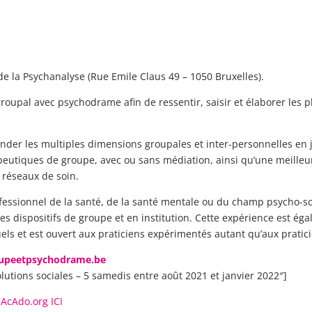
de la Psychanalyse (Rue Emile Claus 49 – 1050 Bruxelles).
groupal avec psychodrame afin de ressentir, saisir et élaborer les
nder les multiples dimensions groupales et inter-personnelles en jeu
eutiques de groupe, avec ou sans médiation, ainsi qu’une meilleu
s réseaux de soin.
rofessionnel de la santé, de la santé mentale ou du champ psycho-so
des dispositifs de groupe et en institution. Cette expérience est é
duels et est ouvert aux praticiens expérimentés autant qu’aux prati
upeetpsychodrame.be
tions sociales – 5 samedis entre août 2021 et janvier 2022″]
 AcAdo.org ICI