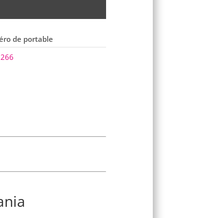
ro de portable
 266
ania