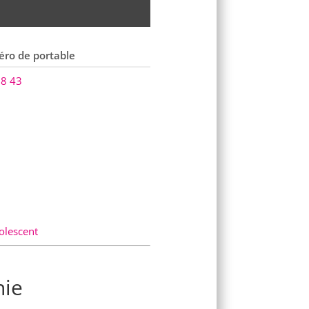
ro de portable
98 43
olescent
hie